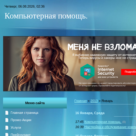
Четверг, 06.08.2026, 02:36
Компьютерная помощь.
Главная
»
2013
»
Январь
Меню сайта
Главная страница
16 Января, Среда
Промо-Акции
17:45
Компьютерная помощь.
(0)
16:39
Настройка и обслуживание комп
Услуги
Прейскурант
15 Января, Вторник