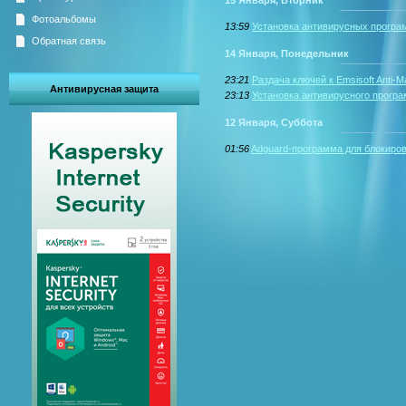
Фотоальбомы
13:59
Установка антивирусных програ
Обратная связь
14 Января, Понедельник
23:21
Раздача ключей к Emsisoft Anti-M
Антивирусная защита
23:13
Установка антивирусного програ
12 Января, Суббота
01:56
Adguard-программа для блокиро