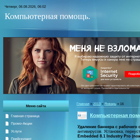
Четверг, 06.08.2026, 06:02
Компьютерная помощь.
Главная
»
2013
»
Январь
»
16
Меню сайта
Компьютерная пом
Главная страница
Промо-Акции
Удаление баннера с рабочего 
антивирусов. Установка, переус
Услуги
Embedded 8.1 Industry Pro (по
Прейскурант