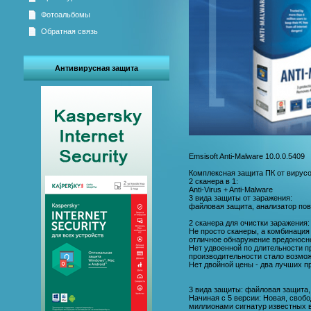
Фотоальбомы
Обратная связь
Антивирусная защита
Emsisoft Anti-Malware 10.0.0.5409
Комплексная защита ПК от вирусов
2 сканера в 1:
Anti-Virus + Anti-Malware
3 вида защиты от заражения:
файловая защита, анализатор пов
2 сканера для очистки заражения: A
Не просто сканеры, а комбинация 
отличное обнаружение вредоносн
Нет удвоенной по длительности п
производительности стало возмож
Нет двойной цены - два лучших пр
3 вида защиты: файловая защита,
Начиная с 5 версии: Новая, своб
миллионами сигнатур известных 