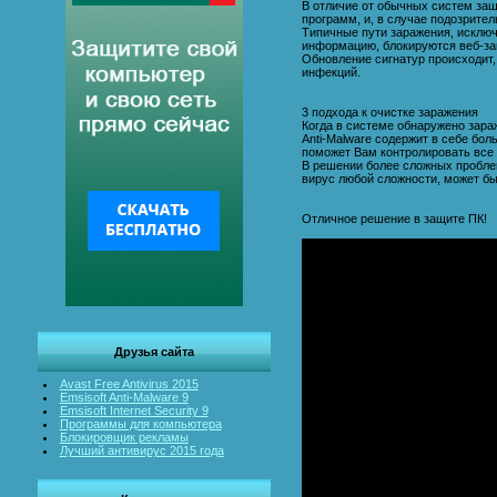
В отличие от обычных систем защи
программ, и, в случае подозрител
Типичные пути заражения, исклю
информацию, блокируются веб-за
Обновление сигнатур происходит,
инфекций.
3 подхода к очистке заражения
Когда в системе обнаружено зара
Anti-Malware содержит в себе бо
поможет Вам контролировать все 
В решении более сложных проблем
вирус любой сложности, может бы
Отличное решение в защите ПК!
Друзья сайта
Avast Free Antivirus 2015
Emsisoft Anti-Malware 9
Emsisoft Internet Security 9
Программы для компьютера
Блокировщик рекламы
Лучший антивирус 2015 года