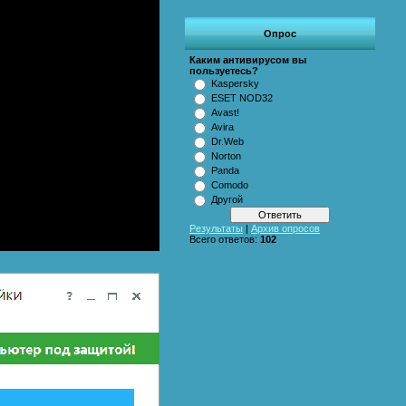
Опрос
Каким антивирусом вы
пользуетесь?
Kaspersky
ESET NOD32
Аvast!
Avira
Dr.Web
Norton
Panda
Comodo
Другой
Результаты
|
Архив опросов
Всего ответов:
102