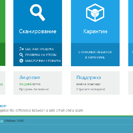
тор
|
Рейтинг
:
0.0
/
0