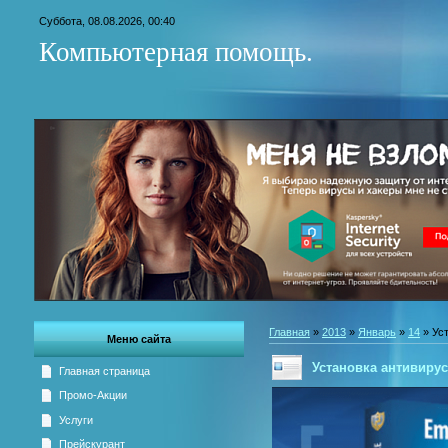
Суббота, 08.08.2026, 00:40
Компьютерная помощь.
Главная
»
2013
»
Январь
»
14
» Ус
Меню сайта
Установка антивиру
Главная страница
Промо-Акции
Услуги
Прейскурант