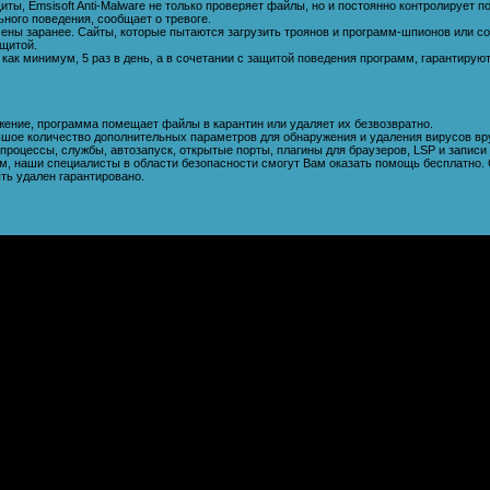
ты, Emsisoft Anti-Malware не только проверяет файлы, но и постоянно контролирует 
ьного поведения, сообщает о тревоге.
чены заранее. Сайты, которые пытаются загрузить троянов и программ-шпионов или 
щитой.
 как минимум, 5 раз в день, а в сочетании с защитой поведения программ, гарантиру
жение, программа помещает файлы в карантин или удаляет их безвозвратно.
льшое количество дополнительных параметров для обнаружения и удаления вирусов вр
процессы, службы, автозапуск, открытые порты, плагины для браузеров, LSP и записи 
, наши специалисты в области безопасности смогут Вам оказать помощь бесплатно. 
ть удален гарантировано.
Удаление баннер