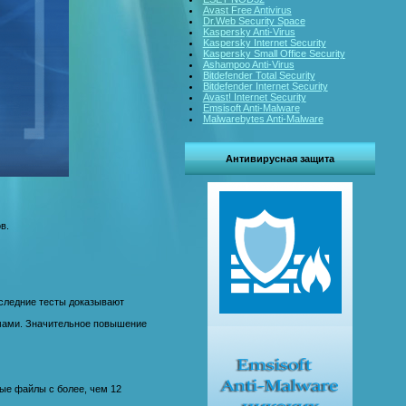
Avast Free Antivirus
Dr.Web Security Space
Kaspersky Anti-Virus
Kaspersky Internet Security
Kaspersky Small Office Security
Ashampoo Anti-Virus
Bitdefender Total Security
Bitdefender Internet Security
Avast! Internet Security
Emsisoft Anti-Malware
Malwarebytes Anti-Malware
Антивирусная защита
в.
Последние тесты доказывают
ммами. Значительное повышение
ые файлы с более, чем 12