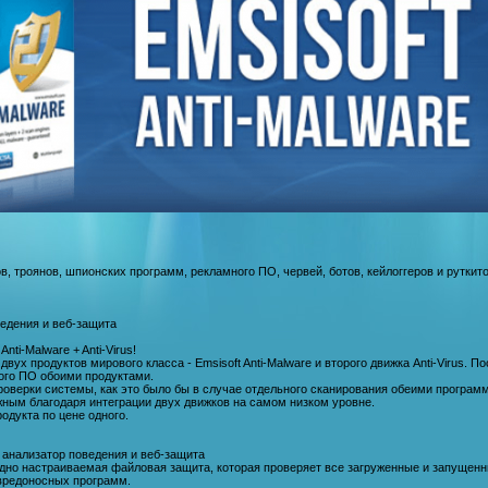
, троянов, шпионских программ, рекламного ПО, червей, ботов, кейлоггеров и руткито
едения и веб-защита
nti-Malware + Anti-Virus!
двух продуктов мирового класса - Emsisoft Anti-Malware и второго движка Anti-Virus. 
ого ПО обоими продуктами.
роверки системы, как это было бы в случае отдельного сканирования обеими програ
ным благодаря интеграции двух движков на самом низком уровне.
одукта по цене одного.
 анализатор поведения и веб-защита
одно настраиваемая файловая защита, которая проверяет все загруженные и запущенн
вредоносных программ.