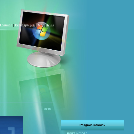
Главная
|
Регистрация
|
Вход
|
RSS
23:13
Раздача ключей
ESET NOD32