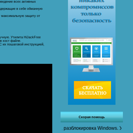
поведение всех активных
содержащие в себе обманную
ют максимальную защиту от
учную. Утилита HiJackFree
в хост файле.
С их пошаговой инструкцией,
Скорая помощь
а с рабочего стола, разблокировка Windows. Установка ант