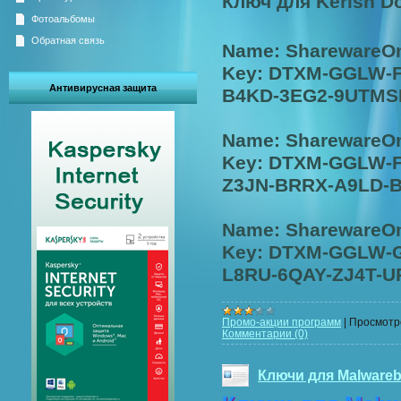
Ключ для Kerish Do
Фотоальбомы
Обратная связь
Name: SharewareO
Key: DTXM-GGLW-F
Антивирусная защита
B4KD-3EG2-9UTMS
Name: SharewareO
Key: DTXM-GGLW-
Z3JN-BRRX-A9LD-
Name: SharewareO
Key: DTXM-GGLW-
L8RU-6QAY-ZJ4T-
Промо-акции программ
|
Просмотр
Комментарии (0)
Ключи для Malwareby