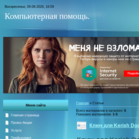
Воскресенье, 09.08.2026, 16:59
Компьютерная помощь.
Главная
»
Статьи
Меню сайта
Всего материалов в каталоге
:
5
Показано материалов
:
1-5
Главная страница
Промо-Акции
Ключ для Kerish Doc
Услуги
Прейскурант