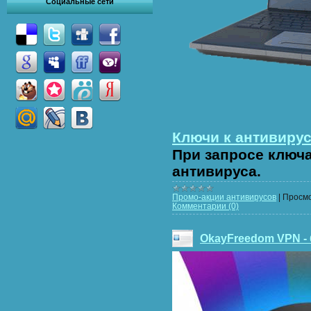
Социальные сети
Ключи к антивирус
При запросе ключ
антивируса.
Промо-акции антивирусов
|
Просмо
Комментарии (0)
OkayFreedom VPN - 