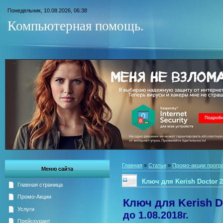
Понедельник, 10.08.2026, 06:38
Компьютерная помощь.
Главная
»
Статьи
»
Промо-акции прогр
Меню сайта
Ключ для Kerish Doctor 2
Главная страница
Промо-Акции
Ключ для Kerish D
Услуги
до 1.08.2018г.
Прейскурант