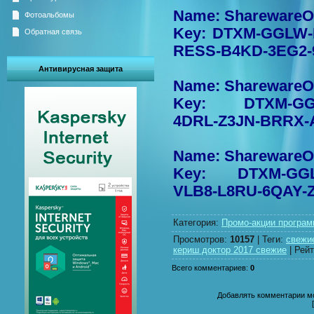
Name: SharewareO
Фотоальбомы
Key: DTXM-GGLW-
Обратная связь
RESS-B4KD-3EG2
Антивирусная защита
Name: SharewareO
Key: DTXM-GGL
4DRL-Z3JN-BRRX-
Name: SharewareO
Key: DTXM-GGL
VLB8-L8RU-6QAY-
Категория
:
Промо-акции програ
Просмотров
:
10157
|
Теги
:
свежи
кериш доктор 2017 свежие
|
Рейт
Всего комментариев
:
0
Добавлять комментарии мо