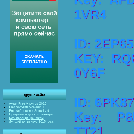
1VR4
ID: 2EP65
KEY: RQ
0Y6F
Друзья сайта
ID: 6PK87
Avast Free Antivirus 2015
Emsisoft Anti-Malware 9
Emsisoft Internet Security 9
Key: P8
Программы для компьютера
Блокировщик рекламы
Лучший антивирус 2015 года
TT21