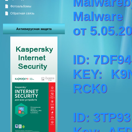
Malware
Фотоальбомы
Malware
Обратная связь
от 5.05.20
Антивирусная защита
ID: 7DF94
KEY: K9
RCK0
ID: 3TP93
Key: AF