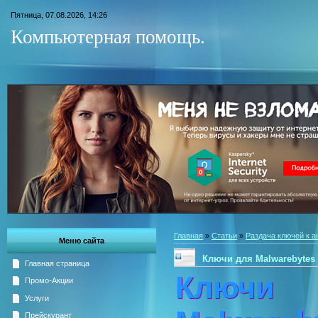
Пятница, 07.08.2026, 14:26
Компьютерная помощь.
Главная
»
Статьи
»
Раздача ключей к 
Меню сайта
Ключи для Malwarebytes 
Главная страница
Клю
Промо-Акции
Услуги
Прейскурант