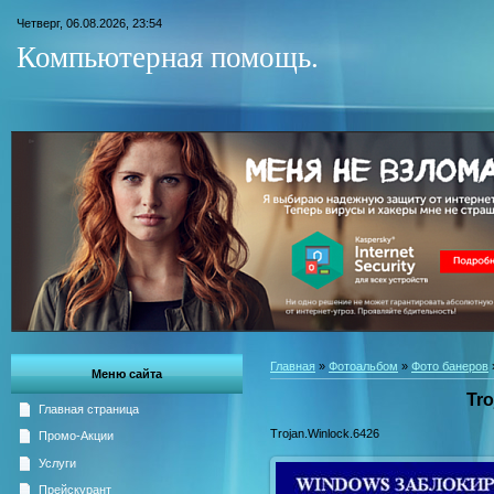
Четверг, 06.08.2026, 23:54
Компьютерная помощь.
Главная
»
Фотоальбом
»
Фото банеров
Меню сайта
Tro
Главная страница
Trojan.Winlock.6426
Промо-Акции
Услуги
Прейскурант