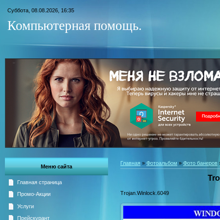
Суббота, 08.08.2026, 16:35
Компьютерная помощь.
Главная
»
Фотоальбом
»
Фото банеров
Меню сайта
Tro
Главная страница
Trojan.Winlock.6049
Промо-Акции
Услуги
Прейскурант