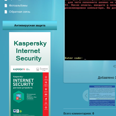
Фотоальбомы
Обратная связь
Антивирусная защита
В реал
Добавлено
1
Всего комментариев
:
0