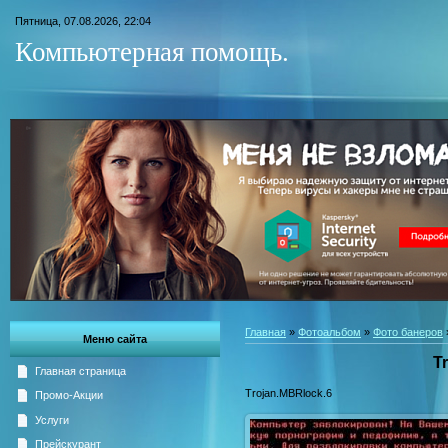
Пятница, 07.08.2026, 22:04
Компьютерная помощь.
Главная
»
Фотоальбом
»
Фото банеров
Меню сайта
T
Главная страница
Trojan.MBRlock.6
Промо-Акции
Услуги
Прейскурант