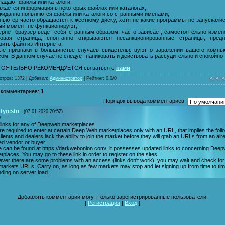
падают файлы или каталоги;
ажается информация в некоторых файлах или каталогах;
ожиданно появляются файлы или каталоги со странными именами;
мпьютер часто обращается к жесткому диску, хотя не какие программы не запускалис
ый момент не функционируют;
тернет браузер ведет себя странным образом, часто зависает, самостоятельно измен
товая страница, спонтанно открываются несанкционированные страницы, предл
зить файл из Интернета;
ые признаки в большинстве случаев свидетельствуют о заражении вашего компь
ом. В данном случае не следует паниковать и действовать рассудительно и спокойно 
ОЯТЕЛЬНО РЕКОМЕНДУЕТСЯ связаться с
нами
.
отров
: 1372 |
Добавил
:
Администратор
|
Рейтинг
:
0.0
/
0
 комментариев
:
1
Порядок вывода комментариев:
tyresto
(07.01.2020 20:52)
0
 links for any of Deepweb marketplaces
re required to enter at certain Deep Web marketplaces only with an URL, that implies the follo
lients and dealers lack the ability to join the market before they will gtab an URLs from an al
ted vendor or buyer.
 can be found at https://darkwebonion.com/, it possesses updated links to concerning Dee
tplaces. You may go to these link in order to register on the sites.
ver there are some problems with an access (links don't work), you may wait and check fo
arkets URLs. Carry on, as long as few markets may stop and let signing up from time to tim
ding on server load.
Добавлять комментарии могут только зарегистрированные пользователи.
[
Регистрация
|
Вход
]
Удаление баннера с рабочего стола, раз