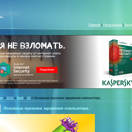
.
Главная
|
Регистрация
|
Вход
ая
»
2015
»
Май
»
18
» Основные признаки заражения компьютера.
Основные признаки заражения компьютера.