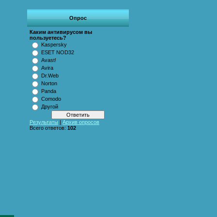
Опрос
Каким антивирусом вы
пользуетесь?
Kaspersky
ESET NOD32
Аvast!
Avira
Dr.Web
Norton
Panda
Comodo
Другой
Результаты
|
Архив опросов
Всего ответов:
102