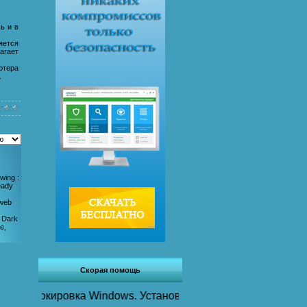
ь и в
яется
агает
ютера
.
wing :
ready
pweb
r Dark
e,
Скорая помощь
блокировка Windows. Установка антивирусов. Установка, пе