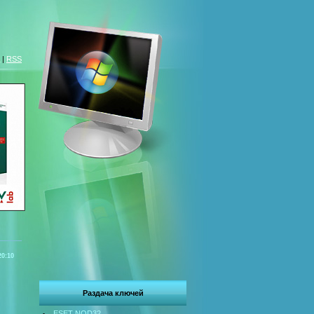
|
RSS
20:10
Раздача ключей
ESET NOD32