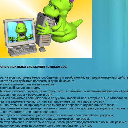
вные признаки заражения компьютера:
вод на монитор компьютера сообщений или изображений, не предусмотренных дейст
зователя или действия программ в данный момент;
ача произвольных звуковых сигналов;
извольный запуск программ;
общение сетевого экрана, если такой есть в наличии, о несанкционированно обра
акомых программ к ресурсам в сети;
зья или знакомые сообщают вам о получении писем от вас, которые вы не отправляли;
зья или знакомые жалуются, что вы присылаете им письма с вирусами;
ваш почтовый ящик приходит много писем без обратного адреса или заголовка;
ваш почтовый ящик приходят письма с репортом о не доставки до адресата, так как т
са не существует или ящик переполнен;
пьютер часто зависает, присутствуют постоянные сбои при работе программ;
мпьютер медленно работает при запуске некоторых программ;
пьютер зависает на несколько секунд, потом работа продолжается в обычном режиме;
рационная система загружается долго или вообще не грузится;