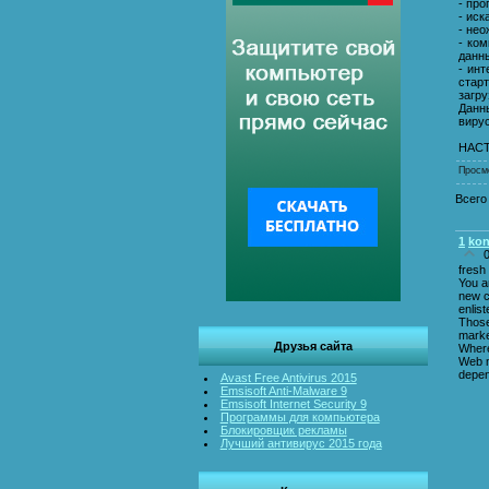
- про
- иск
- не
- ко
данн
- ин
стар
загру
Данн
вирус
НАСТ
Просм
Всего
1
kon
fresh
You a
new c
enlis
Those
marke
Друзья сайта
Where
Web m
depen
Avast Free Antivirus 2015
Emsisoft Anti-Malware 9
Emsisoft Internet Security 9
Программы для компьютера
Блокировщик рекламы
Лучший антивирус 2015 года