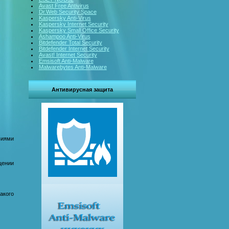
Avast Free Antivirus
Dr.Web Security Space
Kaspersky Anti-Virus
Kaspersky Internet Security
Kaspersky Small Office Security
Ashampoo Anti-Virus
Bitdefender Total Security
Bitdefender Internet Security
Avast! Internet Security
Emsisoft Anti-Malware
Malwarebytes Anti-Malware
Антивирусная защита
виями
щении
акого