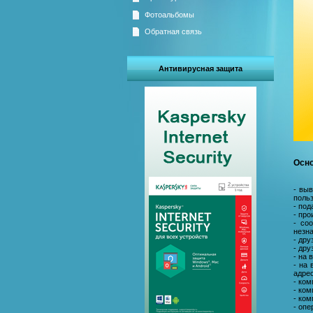
Фотоальбомы
Обратная связь
Антивирусная защита
Осно
- вы
поль
- под
- про
- со
незн
- дру
- дру
- на 
- на 
адре
- ком
- ко
- ком
- опе